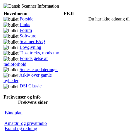
Hovedmenu
FEJL
Forside
Du har ikke adgang til 
Links
Forum
Software
Scanner FAQ
Lovgivning
Tips, tricks, mods mv.
Forudsigelse af
radioforhold
Seneste opdateringer
Arkiv over gamle
nyheder
DSI Classic
Frekvenser og info
Frekvens-sider
Båndplan
Amatør- og privatradio
Brand og redning