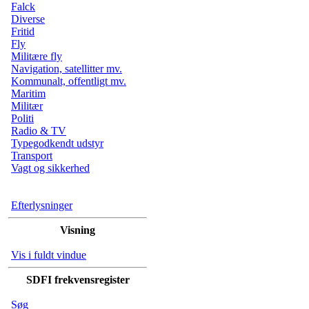
Falck
Diverse
Fritid
Fly
Militære fly
Navigation, satellitter mv.
Kommunalt, offentligt mv.
Maritim
Militær
Politi
Radio & TV
Typegodkendt udstyr
Transport
Vagt og sikkerhed
Efterlysninger
Visning
Vis i fuldt vindue
SDFI frekvensregister
Søg