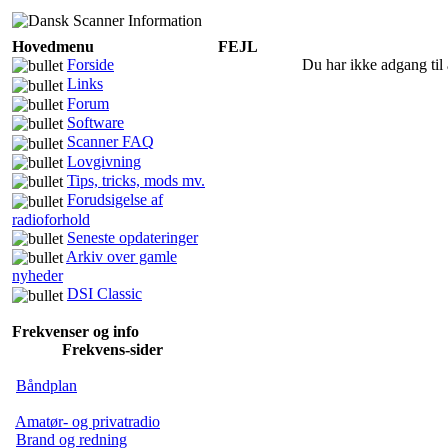
Hovedmenu
FEJL
Forside
Du har ikke adgang til 
Links
Forum
Software
Scanner FAQ
Lovgivning
Tips, tricks, mods mv.
Forudsigelse af
radioforhold
Seneste opdateringer
Arkiv over gamle
nyheder
DSI Classic
Frekvenser og info
Frekvens-sider
Båndplan
Amatør- og privatradio
Brand og redning