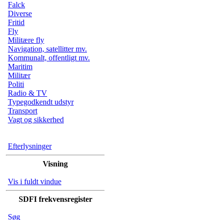
Falck
Diverse
Fritid
Fly
Militære fly
Navigation, satellitter mv.
Kommunalt, offentligt mv.
Maritim
Militær
Politi
Radio & TV
Typegodkendt udstyr
Transport
Vagt og sikkerhed
Efterlysninger
Visning
Vis i fuldt vindue
SDFI frekvensregister
Søg