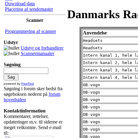
Download data
Placering af sendemaster
Danmarks Ra
Scanner
Programmering af scanner
Anvendelse
Headsets
Udstyr
Udstyr og forhandlere
Headsets
Scannermanualer
Intern kanal 1, hele 
Intern kanal 2, hele 
Søgning
Intern kanal 3, hele 
Intern kanal 4, hele 
powered by
FreeFind
OB-vogn
Søgning i forum sker bedst fra
OB-vogn
søgeboksen nederst på
forum
hovedsiden
OB-vogn
OB-vogn
Kontaktinformation
OB-vogn
Kommentarer, rettelser,
opdateringer m.v. til siderne er
OB-vogn
meget velkomne. Send e-mail
OB-vogn
til:
OB-vogn