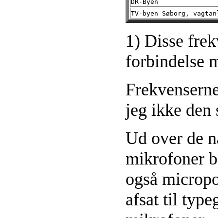
DR-Byen
TV-byen Søborg, vagta
1) Disse frek
forbindelse 
Frekvenserne
jeg ikke den 
Ud over de næ
mikrofoner be
også micropo
afsat til typ