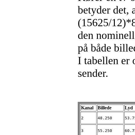
betyder det, 
(15625/12)*8
den nominell
på både bille
I tabellen er 
sender.
Kanal
Billede
Lyd
2
48.250
53.7
3
55.250
60.7