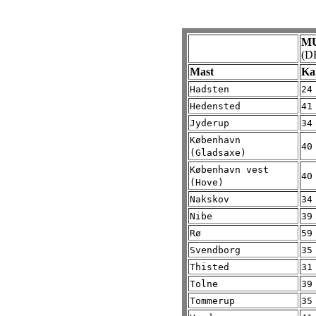
MU
(D
Mast
Ka
Hadsten
24
Hedensted
41
Jyderup
34
København
40
(Gladsaxe)
København vest
40
(Hove)
Nakskov
34
Nibe
39
Rø
59
Svendborg
35
Thisted
31
Tolne
39
Tommerup
35