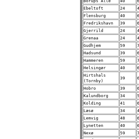
Borups Allé
40
Ebeltoft
24
Flensburg
40
Fredrikshavn
39
Gjerrild
24
Grenaa
24
Gudhjem
59
Hadsund
39
Hammeren
59
Helsingør
40
Hirtshals
39
(Tornby)
Hobro
39
Kalundborg
34
Kolding
41
Læsø
34
Lemvig
48
Lynetten
40
Nexø
59