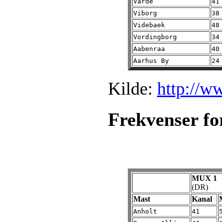
Varde
41
Viborg
38
Videbaek
48
Vordingborg
34
Aabenraa
40
Aarhus By
24
Kilde:
http://w
Frekvenser fo
MUX 1
(DR)
Mast
Kanal
Anholt
41