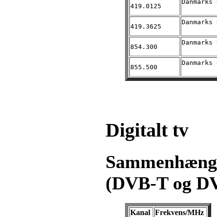
Danmarks 
419.0125
Danmarks 
419.3625
Danmarks 
854.300
Danmarks 
855.500
Digitalt tv
Sammenhæng m
(DVB-T og D
Kanal
Frekvens/MHz