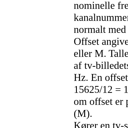
nominelle fr
kanalnummer.
normalt med e
Offset angive
eller M. Tall
af tv-billede
Hz. En offset
15625/12 = 1
om offset er p
(M).
Kører en tv-