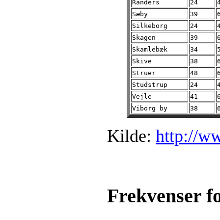
Randers
24
Sæby
39
Silkeborg
24
Skagen
39
Skamlebæk
34
Skive
38
Struer
48
Studstrup
24
Vejle
41
Viborg by
38
Kilde:
http://w
Frekvenser fo