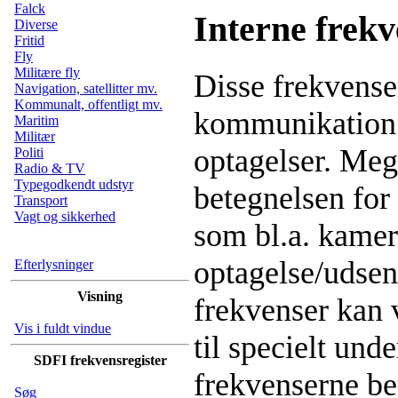
Falck
Interne frek
Diverse
Fritid
Fly
Militære fly
Disse frekvenser
Navigation, satellitter mv.
Kommunalt, offentligt mv.
kommunikation 
Maritim
Militær
optagelser. Meg
Politi
Radio & TV
Typegodkendt udstyr
betegnelsen for
Transport
Vagt og sikkerhed
som bl.a. kamer
optagelse/udsen
Efterlysninger
Visning
frekvenser kan 
Vis i fuldt vindue
til specielt und
SDFI frekvensregister
frekvenserne ben
Søg