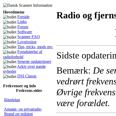
Hovedmenu
Radio og fjern
Forside
Links
Forum
Software
Scanner FAQ
Lovgivning
Tips, tricks, mods mv.
Forudsigelse af
Sidste opdateri
radioforhold
Seneste opdateringer
Arkiv over gamle
Bemærk:
De sen
nyheder
DSI Classic
vedrørt frekven
Frekvenser og info
Øvrige frekvens
Frekvens-sider
Båndplan
være forældet.
Amatør- og privatradio
Brand og redning