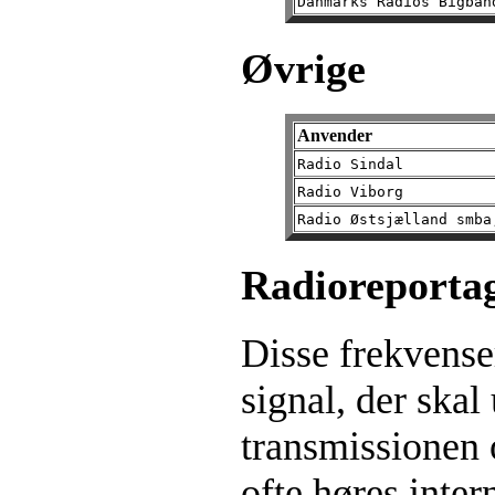
Danmarks Radios Bigban
Øvrige
Anvender
Radio Sindal
Radio Viborg
Radio Østsjælland smba
Radioreporta
Disse frekvenser
signal, der skal
transmissionen 
ofte høres inter