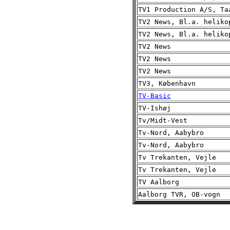
TV1 Production A/S, Ta
TV2 News, Bl.a. heliko
TV2 News, Bl.a. heliko
TV2 News
TV2 News
TV2 News
TV3, København
TV-Basic
TV-Ishøj
Tv/Midt-Vest
Tv-Nord, Aabybro
Tv-Nord, Aabybro
Tv Trekanten, Vejle
Tv Trekanten, Vejle
TV Aalborg
Aalborg TVR, OB-vogn