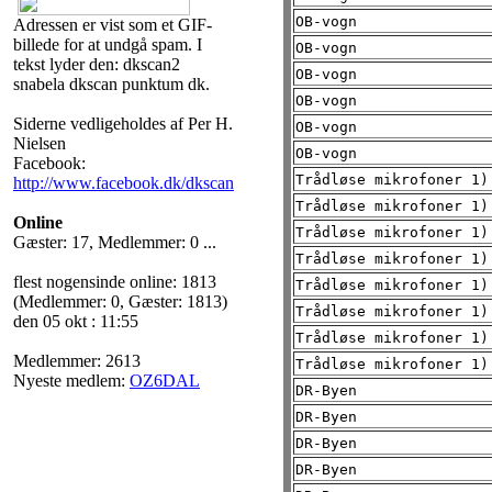
OB-vogn
Adressen er vist som et GIF-
billede for at undgå spam. I
OB-vogn
tekst lyder den: dkscan2
OB-vogn
snabela dkscan punktum dk.
OB-vogn
Siderne vedligeholdes af Per H.
OB-vogn
Nielsen
OB-vogn
Facebook:
Trådløse mikrofoner 1)
http://www.facebook.dk/dkscan
Trådløse mikrofoner 1)
Online
Trådløse mikrofoner 1)
Gæster: 17, Medlemmer: 0 ...
Trådløse mikrofoner 1)
flest nogensinde online: 1813
Trådløse mikrofoner 1)
(Medlemmer: 0, Gæster: 1813)
Trådløse mikrofoner 1)
den 05 okt : 11:55
Trådløse mikrofoner 1)
Medlemmer: 2613
Trådløse mikrofoner 1)
Nyeste medlem:
OZ6DAL
DR-Byen
DR-Byen
DR-Byen
DR-Byen