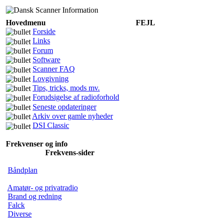
Hovedmenu
FEJL
Forside
Links
Forum
Software
Scanner FAQ
Lovgivning
Tips, tricks, mods mv.
Forudsigelse af radioforhold
Seneste opdateringer
Arkiv over gamle nyheder
DSI Classic
Frekvenser og info
Frekvens-sider
Båndplan
Amatør- og privatradio
Brand og redning
Falck
Diverse