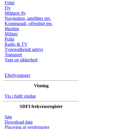
Fritid
Fly
Militære fly
Navigation, satellitter mv.
Kommunalt, offentligt mv.
Maritim
Militær
Politi
Radio & TV
Typegodkendt udstyr
Transport
Vagt og sikkerhed
Efterlysninger
Visning
Vis i fuldt vindue
SDFI frekvensregister
Søg
Download data
Placering af sendemaster