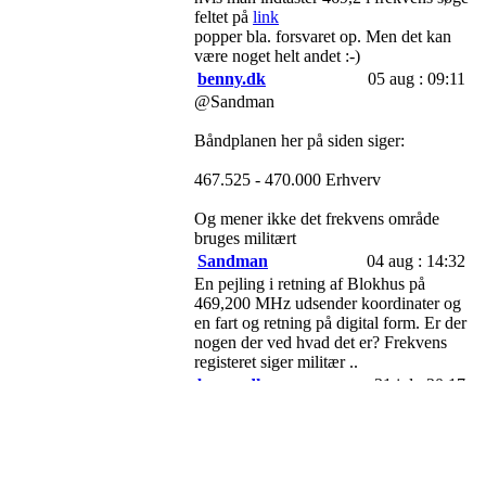
feltet på
link
popper bla. forsvaret op. Men det kan
være noget helt andet :-)
benny.dk
05 aug : 09:11
@Sandman
Båndplanen her på siden siger:
467.525 - 470.000 Erhverv
Og mener ikke det frekvens område
bruges militært
Sandman
04 aug : 14:32
En pejling i retning af Blokhus på
469,200 MHz udsender koordinater og
en fart og retning på digital form. Er der
nogen der ved hvad det er? Frekvens
registeret siger militær ..
benny.dk
31 jul : 20:17
@el-henrik
164.900 Løbsledelse ofte CTCSS 136.5
173.900 Løbsledelse / Radio Tour
143.1875 Formodentlig følgevogn