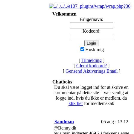
Velkommen
Brugernavn:
Kodeord:
Husk mig
[
Tilmelding
]
[
Glemt kodeord?
]
[
Gensend Aktiverings Email
]
Chatboks
Du skal være logget ind for at skrive en
kommentar på dette site – vær venlig at
logge ind, hvis du ikke er medlem, da
klik her
for medlemskab
Sandman
05 aug : 13:12
@Benny.dk
hvis man indtaster 469,2 i frekvens søge