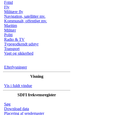
Fritid
Fly
Militære fly
Navigation, satellitter mv.
Kommunalt, offentligt mv.
Maritim
Militær
Politi
Radio & TV
Typegodkendt udstyr
Transport
Vagt og sikkerhed
Efterlysninger
Visning
Vis i fuldt vindue
SDFI frekvensregister
Søg
Download data
Placering af sendemaster