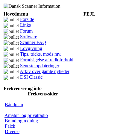
Hovedmenu
FEJL
Forside
Links
Forum
Software
Scanner FAQ
Lovgivning
Tips, tricks, mods mv.
Forudsigelse af radioforhold
Seneste opdateringer
Arkiv over gamle nyheder
DSI Classic
Frekvenser og info
Frekvens-sider
Båndplan
Amatør- og privatradio
Brand og redning
Falck
Diverse