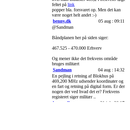
feltet på
link
popper bla. forsvaret op. Men det kan
være noget helt andet :-)
benny.dk
05 aug : 09:11
@Sandman
Båndplanen her på siden siger:
467.525 - 470.000 Erhverv
Og mener ikke det frekvens område
bruges militært
Sandman
04 aug : 14:32
En pejling i retning af Blokhus på
469,200 MHz udsender koordinater og
en fart og retning på digital form. Er der
nogen der ved hvad det er? Frekvens
registeret siger militær ..
benny.dk
31 jul : 20:17
@el-henrik
164.900 Løbsledelse ofte CTCSS 136.5
173.900 Løbsledelse / Radio Tour
143.1875 Formodentlig følgevogn