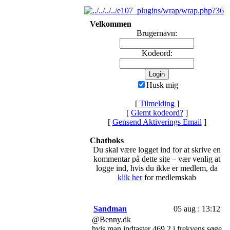
Velkommen
Brugernavn:
Kodeord:
Husk mig
[
Tilmelding
]
[
Glemt kodeord?
]
[
Gensend Aktiverings Email
]
Chatboks
Du skal være logget ind for at skrive en
kommentar på dette site – vær venlig at
logge ind, hvis du ikke er medlem, da
klik her
for medlemskab
Sandman
05 aug : 13:12
@Benny.dk
hvis man indtaster 469,2 i frekvens søge