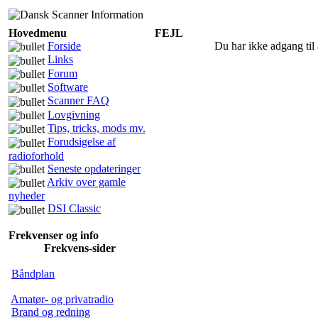
Hovedmenu
FEJL
Forside
Du har ikke adgang til 
Links
Forum
Software
Scanner FAQ
Lovgivning
Tips, tricks, mods mv.
Forudsigelse af
radioforhold
Seneste opdateringer
Arkiv over gamle
nyheder
DSI Classic
Frekvenser og info
Frekvens-sider
Båndplan
Amatør- og privatradio
Brand og redning