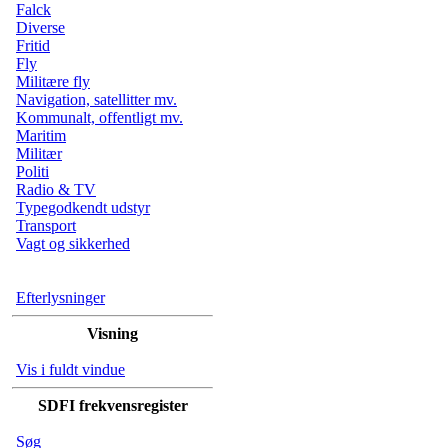
Falck
Diverse
Fritid
Fly
Militære fly
Navigation, satellitter mv.
Kommunalt, offentligt mv.
Maritim
Militær
Politi
Radio & TV
Typegodkendt udstyr
Transport
Vagt og sikkerhed
Efterlysninger
Visning
Vis i fuldt vindue
SDFI frekvensregister
Søg