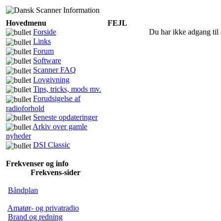
Hovedmenu
FEJL
Forside
Du har ikke adgang til 
Links
Forum
Software
Scanner FAQ
Lovgivning
Tips, tricks, mods mv.
Forudsigelse af
radioforhold
Seneste opdateringer
Arkiv over gamle
nyheder
DSI Classic
Frekvenser og info
Frekvens-sider
Båndplan
Amatør- og privatradio
Brand og redning