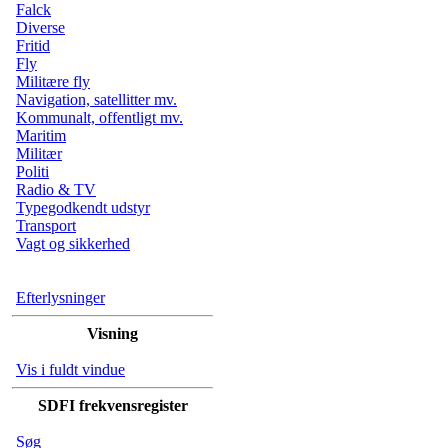
Falck
Diverse
Fritid
Fly
Militære fly
Navigation, satellitter mv.
Kommunalt, offentligt mv.
Maritim
Militær
Politi
Radio & TV
Typegodkendt udstyr
Transport
Vagt og sikkerhed
Efterlysninger
Visning
Vis i fuldt vindue
SDFI frekvensregister
Søg