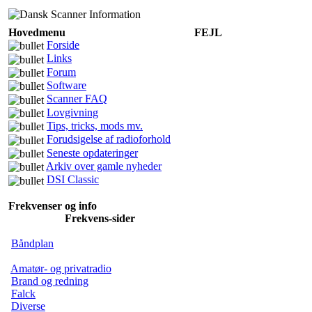
Hovedmenu
FEJL
Forside
Links
Forum
Software
Scanner FAQ
Lovgivning
Tips, tricks, mods mv.
Forudsigelse af radioforhold
Seneste opdateringer
Arkiv over gamle nyheder
DSI Classic
Frekvenser og info
Frekvens-sider
Båndplan
Amatør- og privatradio
Brand og redning
Falck
Diverse