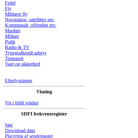
Fritid
Fly
Militære fly
Navigation, satellitter mv.
Kommunalt, offentligt mv.
Maritim
Militær
Politi
Radio & TV
Typegodkendt udstyr
Transport
Vagt og sikkerhed
Efterlysninger
Visning
Vis i fuldt vindue
SDFI frekvensregister
Søg
Download data
Placering af sendemaster