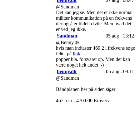
benny.dk
07 aug : 08:47
@Sandman
Det kan jeg se. Men det er ikke normal
militær kommunikation på en frekvens
der også er tildelt civile. Men hvad det
er ved jeg ikke.
Sandman
05 aug : 13:12
@Benny.dk
hvis man indtaster 469,2 i frekvens søge
feltet på
link
popper bla. forsvaret op. Men det kan
være noget helt andet :-)
benny.dk
05 aug : 09:11
@Sandman
Båndplanen her på siden siger:
467.525 - 470.000 Erhverv
Og mener ikke det frekvens område
bruges militært
Sandman
04 aug : 14:32
En pejling i retning af Blokhus på
469,200 MHz udsender koordinater og