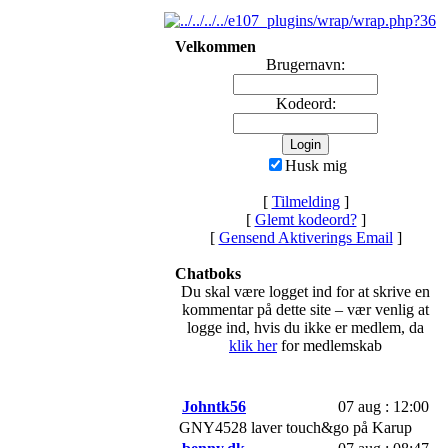
Velkommen
Brugernavn:
Kodeord:
Husk mig
[
Tilmelding
]
[
Glemt kodeord?
]
[
Gensend Aktiverings Email
]
Chatboks
Du skal være logget ind for at skrive en
kommentar på dette site – vær venlig at
logge ind, hvis du ikke er medlem, da
klik her
for medlemskab
Johntk56
07 aug : 12:00
GNY4528 laver touch&go på Karup