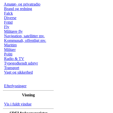
Amatør- og privatradio
Brand og redning
Falck
Diverse
Fritid
Fly
Militære fly
Navigation, satellitter mv.
Kommunalt, offentligt mv.
Maritim
Militær
Politi
Radio & TV
Typegodkendt udstyr
Transport
Vagt og sikkerhed
Efterlysninger
Visning
Vis i fuldt vindue