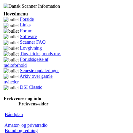
Hovedmenu
Forside
Links
Forum
Software
Scanner FAQ
Lovgivning
Tips, tricks, mods mv.
Forudsigelse af
radioforhold
Seneste opdateringer
Arkiv over gamle
nyheder
DSI Classic
Frekvenser og info
Frekvens-sider
Båndplan
Amatør- og privatradio
Brand og redning