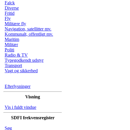
Falck
Diverse
Fritid
Fly
Militære fly
Navigation, satellitter mv.
Kommunalt, offentligt mv.
Maritim
Militær
Politi
Radio & TV
Typegodkendt udstyr
Transport
Vagt og sikkerhed
Efterlysninger
Visning
Vis i fuldt vindue
SDFI frekvensregister
Søg