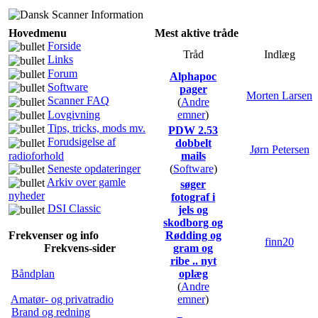
Hovedmenu
Mest aktive tråde
Forside
Tråd
Indlæg
Links
Forum
Alphapoc
Software
pager
Morten Larsen
Scanner FAQ
(
Andre
Lovgivning
emner
)
Tips, tricks, mods mv.
PDW 2.53
Forudsigelse af
dobbelt
Jørn Petersen
radioforhold
mails
Seneste opdateringer
(
Software
)
Arkiv over gamle
søger
nyheder
fotograf i
DSI Classic
jels og
skodborg og
Frekvenser og info
Rødding og
finn20
Frekvens-sider
gram og
ribe .. nyt
Båndplan
oplæg
(
Andre
Amatør- og privatradio
emner
)
Brand og redning