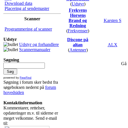
Download data
(
Udstyr
)
Placering af sendemaster
Frekvens
Horsens
Scanner
Brand og
Karsten S
Redning
Programmering af scanner
(
Frekvenser
)
Udstyr
Discone på
Udstyr og forhandlere
altan
ALX
Scannermanualer
(
Antenner
)
Søgning
Gå 
powered by
FreeFind
Søgning i forum sker bedst fra
søgeboksen nederst på
forum
hovedsiden
Kontaktinformation
Kommentarer, rettelser,
opdateringer m.v. til siderne er
meget velkomne. Send e-mail
til: