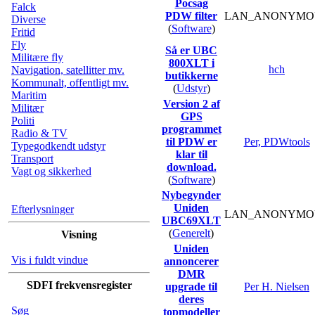
Pocsag
Falck
PDW filter
LAN_ANONYMO
Diverse
(
Software
)
Fritid
Fly
Så er UBC
Militære fly
800XLT i
hch
Navigation, satellitter mv.
butikkerne
Kommunalt, offentligt mv.
(
Udstyr
)
Maritim
Version 2 af
Militær
GPS
Politi
programmet
Radio & TV
til PDW er
Per, PDWtools
Typegodkendt udstyr
klar til
Transport
download.
Vagt og sikkerhed
(
Software
)
Nybegynder
Uniden
Efterlysninger
LAN_ANONYMO
UBC69XLT
(
Generelt
)
Visning
Uniden
Vis i fuldt vindue
annoncerer
DMR
SDFI frekvensregister
upgrade til
Per H. Nielsen
deres
Søg
topmodeller