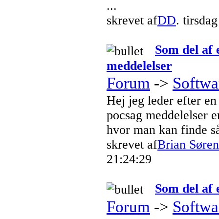
...
skrevet af
DD
. tirsda
Som del af
meddelelser
Forum
->
Softwa
Hej jeg leder efter e
pocsag
meddelelser er
hvor man kan finde s
skrevet af
Brian Søre
21:24:29
Som del af
Forum
->
Softwa