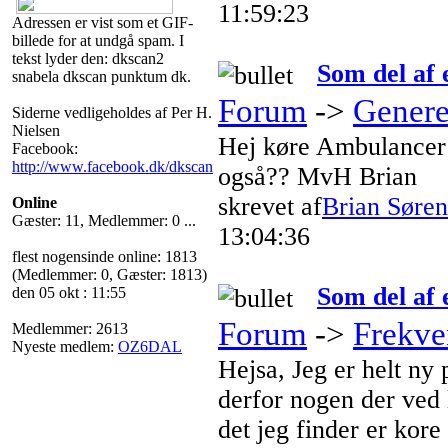
11:59:23
Adressen er vist som et GIF-
billede for at undgå spam. I
tekst lyder den: dkscan2
Som del af
snabela dkscan punktum dk.
Forum
->
Genere
Siderne vedligeholdes af Per H.
Nielsen
Hej køre Ambulancer 
Facebook:
http://www.facebook.dk/dkscan
også?? MvH Brian
skrevet af
Brian Søre
Online
Gæster: 11, Medlemmer: 0 ...
13:04:36
flest nogensinde online: 1813
(Medlemmer: 0, Gæster: 1813)
Som del af
den 05 okt : 11:55
Forum
->
Frekve
Medlemmer: 2613
Nyeste medlem:
OZ6DAL
Hejsa, Jeg er helt ny
derfor nogen der ved 
det jeg finder er kore