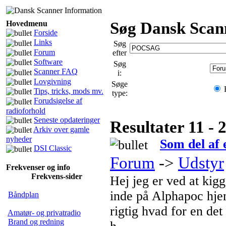
Hovedmenu
Søg Dansk Scan
Forside
Links
Søg
Forum
efter
Software
Søg
Scanner FAQ
i:
Lovgivning
Søge
Tips, tricks, mods mv.
type:
Forudsigelse af
radioforhold
Seneste opdateringer
Resultater 11 - 
Arkiv over gamle
nyheder
Som del af
DSI Classic
Forum
->
Udstyr
Frekvenser og info
Frekvens-sider
Hej jeg er ved at kig
inde på Alphapoc hj
Båndplan
rigtig hvad for en det 
Amatør- og privatradio
Brand og redning