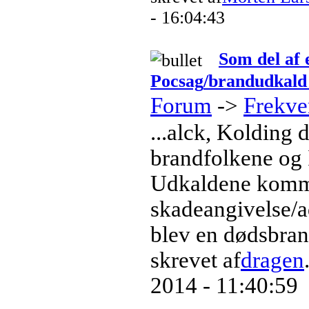
- 16:04:43
Som del af
Pocsag
/brandudkald
Forum
->
Frekve
...alck, Kolding 
brandfolkene og
Udkaldene komm
skadeangivelse/a
blev en dødsbrand
skrevet af
dragen
2014 - 11:40:59