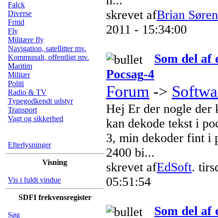
h...
Falck
skrevet af
Brian Søre
Diverse
Fritid
2011 - 15:34:00
Fly
Militære fly
Navigation, satellitter mv.
Som del af
Kommunalt, offentligt mv.
Maritim
Pocsag
-4
Militær
Politi
Forum
->
Softwa
Radio & TV
Typegodkendt udstyr
Hej Er der nogle der
Transport
Vagt og sikkerhed
kan dekode tekst i
po
3, min dekoder fint i
Efterlysninger
2400 bi...
Visning
skrevet af
EdSoft
. tir
05:51:54
Vis i fuldt vindue
SDFI frekvensregister
Som del af
Søg