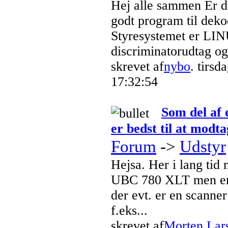
Hej alle sammen Er d
godt program til dek
Styresystemet er LI
discriminatorudtag og 
skrevet af
nybo
. tirs
17:32:54
Som del af 
er bedst til at modt
Forum
->
Udstyr
Hejsa. Her i lang tid
UBC 780 XLT men er 
der evt. er en scanner
f.eks...
skrevet af
Morten Lar