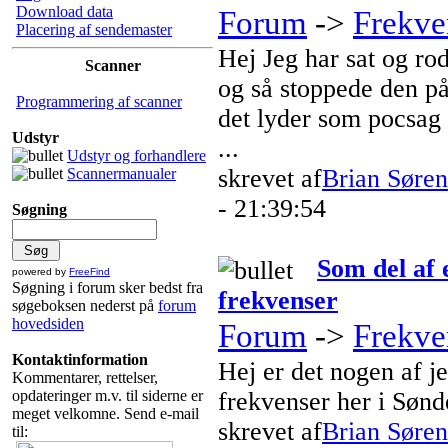
Download data
Forum
->
Frekve
Placering af sendemaster
Hej Jeg har sat og r
Scanner
og så stoppede den p
Programmering af scanner
det lyder som
pocsag
Udstyr
...
Udstyr og forhandlere
skrevet af
Brian Søre
Scannermanualer
- 21:39:54
Søgning
Som del af
powered by
FreeFind
Søgning i forum sker bedst fra
frekvenser
søgeboksen nederst på
forum
hovedsiden
Forum
->
Frekve
Kontaktinformation
Hej er det nogen af j
Kommentarer, rettelser,
opdateringer m.v. til siderne er
frekvenser her i Sønd
meget velkomne. Send e-mail
skrevet af
Brian Søre
til: