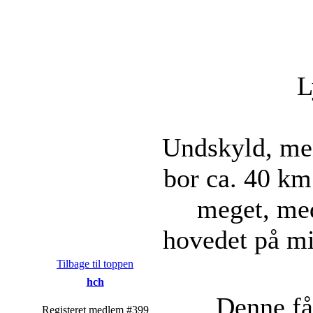
L
Undskyld, men
bor ca. 40 km
meget, med
hovedet på m
Tilbage til toppen
hch
Denne får
Registeret medlem #399