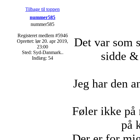
Tilbage til toppen
nummer585
nummer585
Registeret medlem #5946
Det var som sa
Oprettet: lør 20. apr 2019,
23:00
sidde &
Sted: Syd-Danmark..
Indlæg: 54
Jeg har den an
Føler ikke på
på 
Der er for mig