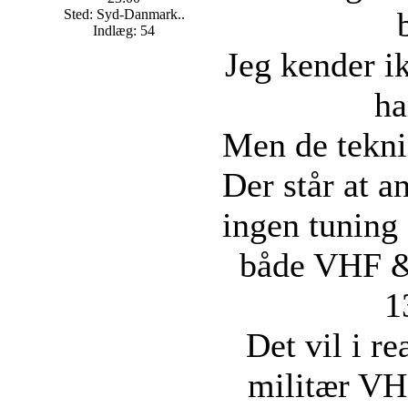
Sted: Syd-Danmark..
Indlæg: 54
Jeg kender i
ha
Men de teknis
Der står at a
ingen tuning
både VHF &
1
Det vil i re
militær V