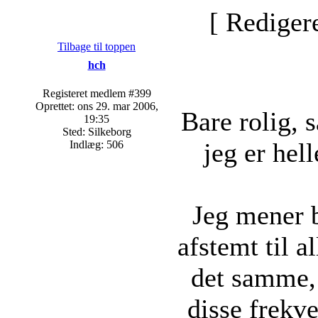
[ Rediger
Tilbage til toppen
hch
Registeret medlem #399
Oprettet: ons 29. mar 2006,
Bare rolig, s
19:35
Sted: Silkeborg
jeg er hel
Indlæg: 506
Jeg mener b
afstemt til a
det samme, 
disse frekve