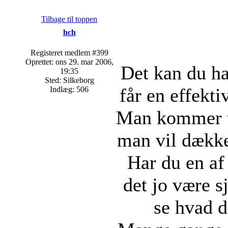
Tilbage til toppen
hch
Registeret medlem #399
Oprettet: ons 29. mar 2006,
Det kan du ha
19:35
Sted: Silkeborg
får en effekti
Indlæg: 506
Man kommer ti
man vil dække
Har du en af
det jo være s
se hvad d