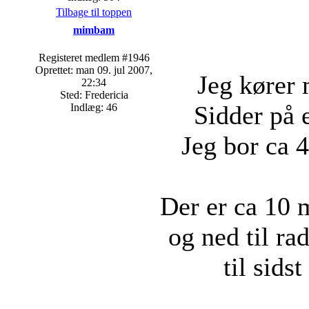
Tilbage til toppen
mimbam
Registeret medlem #1946
Oprettet: man 09. jul 2007,
Jeg kører 
22:34
Sted: Fredericia
Sidder på 
Indlæg: 46
Jeg bor ca 
Der er ca 10 
og ned til r
til sids