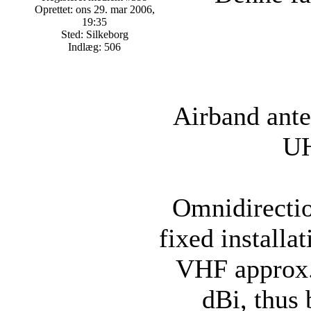
Oprettet: ons 29. mar 2006,
19:35
Sted: Silkeborg
Indlæg: 506
Airband ante
UH
Omnidirectio
fixed installa
VHF approx.
dBi, thus 