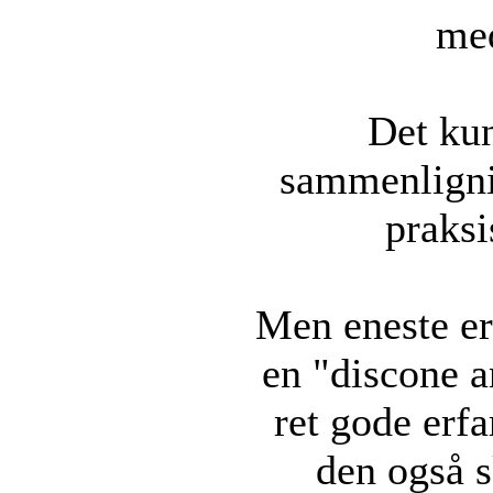
me
Det ku
sammenlignin
praksi
Men eneste er
en "discone a
ret gode erf
den også 