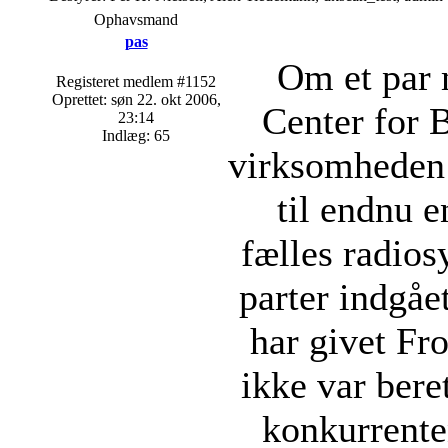
Ophavsmand
pas
Om et par 
Registeret medlem #1152
Oprettet: søn 22. okt 2006,
Center for
23:14
Indlæg: 65
virksomheden 
til endnu 
fælles radio
parter indgåe
har givet Fr
ikke var beret
konkurrente