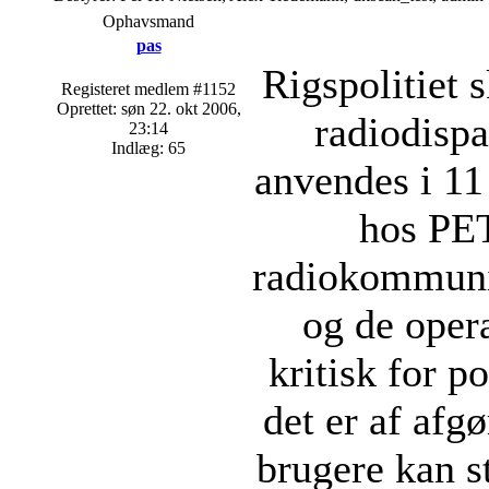
Ophavsmand
pas
Rigspolitiet 
Registeret medlem #1152
Oprettet: søn 22. okt 2006,
radiodispa
23:14
Indlæg: 65
anvendes i 11 
hos PET
radiokommuni
og de oper
kritisk for p
det er af afg
brugere kan st