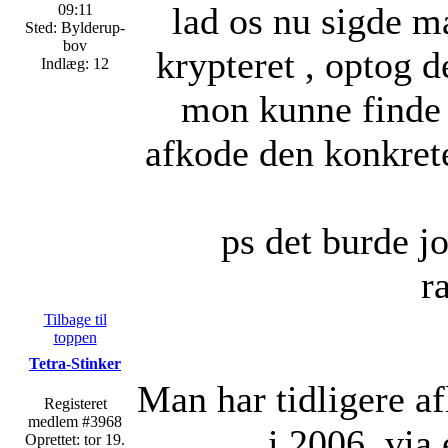
lad os nu sigde m
09:11
Sted: Bylderup-
bov
krypteret , optog d
Indlæg: 12
mon kunne finde 
afkode den konkrete
ps det burde j
r
Tilbage til
toppen
Tetra-Stinker
Man har tidligere a
Registeret
medlem #3968
i 2006, via 
Oprettet: tor 19.