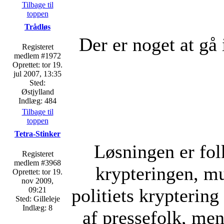
Tilbage til
toppen
Trådløs
Der er noget at gå 
Registeret
medlem #1972
Oprettet: tor 19.
jul 2007, 13:35
Sted:
Østjylland
Indlæg: 484
Tilbage til
toppen
Tetra-Stinker
Løsningen er fol
Registeret
medlem #3968
krypteringen, mul
Oprettet: tor 19.
nov 2009,
politiets krypterin
09:21
Sted: Gilleleje
Indlæg: 8
af pressefolk, men