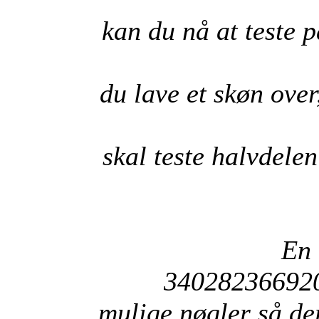
kan du nå at teste p
du lave et skøn over
skal teste halvdele
En 
34028236692
mulige nøgler så der