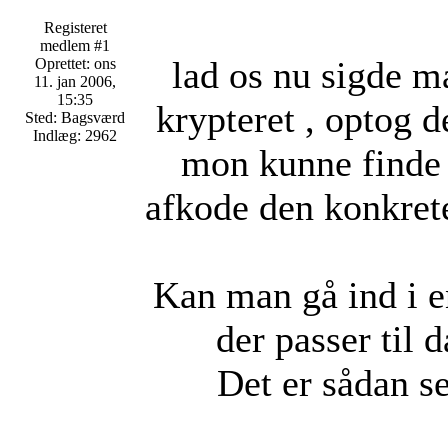
Registeret
medlem #1
lad os nu sigde m
Oprettet: ons
11. jan 2006,
15:35
krypteret , optog d
Sted: Bagsværd
Indlæg: 2962
mon kunne finde 
afkode den konkrete
Kan man gå ind i e
der passer til
Det er sådan s