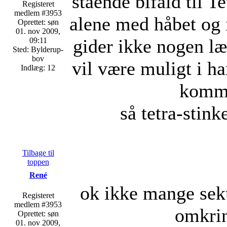
stående bifald til Te
Registeret
medlem #3953
alene med håbet og i
Oprettet: søn
01. nov 2009,
gider ikke nogen l
09:11
Sted: Bylderup-
bov
vil være muligt i ha
Indlæg: 12
kommer
så tetra-stink
Tilbage til
toppen
René
ok ikke mange seku
Registeret
medlem #3953
omkrin
Oprettet: søn
01. nov 2009,