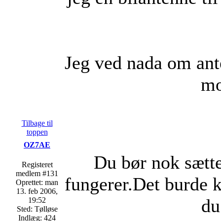
Jeg ved nada om ant
mo
Tilbage til
toppen
OZ7AE
Du bør nok sætt
Registeret
medlem #131
fungerer.Det burde k
Oprettet: man
13. feb 2006,
du
19:52
Sted: Tølløse
Indlæg: 424