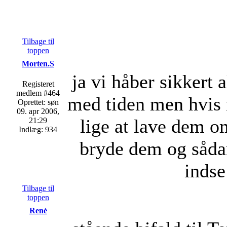
Tilbage til
toppen
Morten.S
ja vi håber sikkert
Registeret
medlem #464
med tiden men hvis 
Oprettet: søn
09. apr 2006,
lige at lave dem o
21:29
Indlæg: 934
bryde dem og sådan
indse
Tilbage til
toppen
René