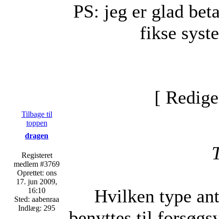
PS: jeg er glad be
fikse syst
[ Redige
Tilbage til
toppen
dragen
Registeret
medlem #3769
Oprettet: ons
17. jun 2009,
Hvilken type ant
16:10
Sted: aabenraa
Indlæg: 295
benyttes til forsø