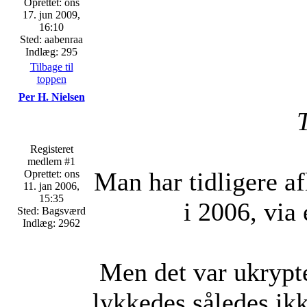
Oprettet: ons
17. jun 2009,
16:10
Sted: aabenraa
Indlæg: 295
Tilbage til
toppen
Per H. Nielsen
Registeret
medlem #1
Man har tidligere a
Oprettet: ons
11. jan 2006,
15:35
i 2006, via 
Sted: Bagsværd
Indlæg: 2962
Men det var ukrypte
lykkedes således ikk