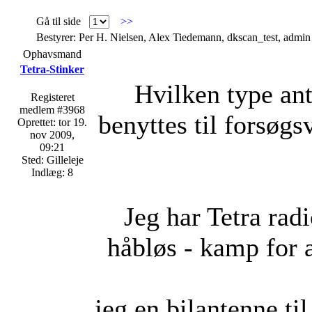
Gå til side
>>
Bestyrer: Per H. Nielsen, Alex Tiedemann, dkscan_test, admin
Ophavsmand
Tetra-Stinker
Hvilken type ant
Registeret
medlem #3968
benyttes til forsø
Oprettet: tor 19.
nov 2009,
09:21
Sted: Gilleleje
Indlæg: 8
Jeg har Tetra rad
håbløs - kamp for a
jeg en bilantenne ti