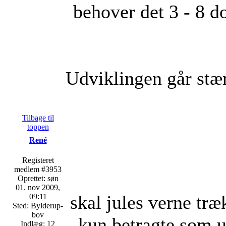
behover det 3 - 8 d
Udviklingen går stærk
Tilbage til
toppen
René
Registeret
medlem #3953
Oprettet: søn
01. nov 2009,
skal jules verne træ
09:11
Sted: Bylderup-
bov
kun betragte som u
Indlæg: 12