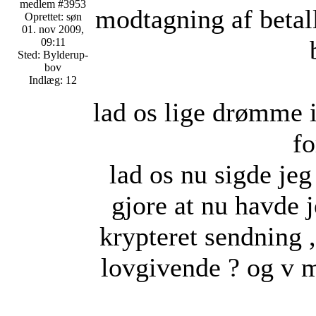
medlem #3953
modtagning af betal
Oprettet: søn
01. nov 2009,
09:11
Sted: Bylderup-
bov
Indlæg: 12
lad os lige drømme 
fo
lad os nu sigde je
gjore at nu havde 
krypteret sendning 
lovgivende ? og v 