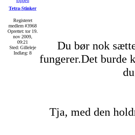
toppen
Tetra-Stinker
Registeret
medlem #3968
Oprettet: tor 19.
nov 2009,
Du bør nok sætt
09:21
Sted: Gilleleje
Indlæg: 8
fungerer.Det burde k
du
Tja, med den holdn