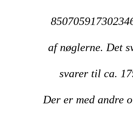
850705917302346
af nøglerne. Det 
svarer til ca. 
Der er med andre or