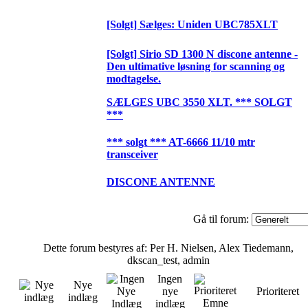
[Solgt] Sælges: Uniden UBC785XLT
[Solgt] Sirio SD 1300 N discone antenne -
Den ultimative løsning for scanning og
modtagelse.
SÆLGES UBC 3550 XLT. *** SOLGT
***
*** solgt *** AT-6666 11/10 mtr
transceiver
DISCONE ANTENNE
Gå til forum:
Dette forum bestyres af: Per H. Nielsen, Alex Tiedemann,
dkscan_test, admin
Ingen
Nye
nye
Prioriteret
indlæg
indlæg